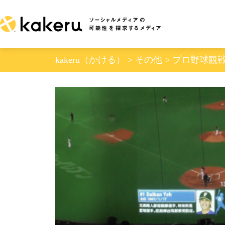
Skip
to
content
kakeru（かける）
>
その他
>
プロ野球観