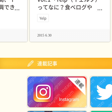
興でき
ってなに？食べログや
んです
Rettyとなにが違うんです
Yelp
か？」中の人に聞いてき
た
2015 6.30
連載記事