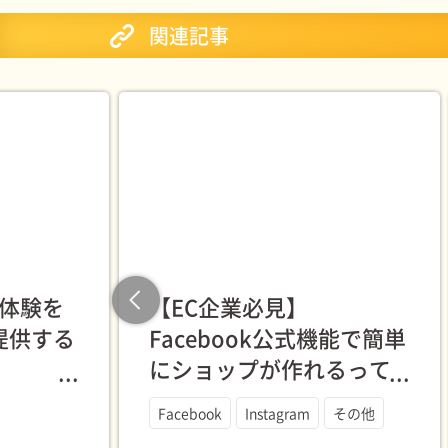
関連記事
買体験を
【EC企業必見】
Previous
が提供する
Facebook公式機能で簡単
にショップが作れるって
発表会レ
知ってた？
Facebook
Instagram
その他