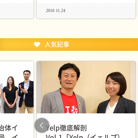
2016 11.24
人気記事
自治体イ
Yelp徹底解剖
Previous
局、イ
Vol.1「Yelp（イェルプ）