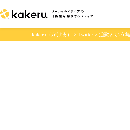
Skip
to
content
kakeru（かける）
>
Twitter
>
通勤という無