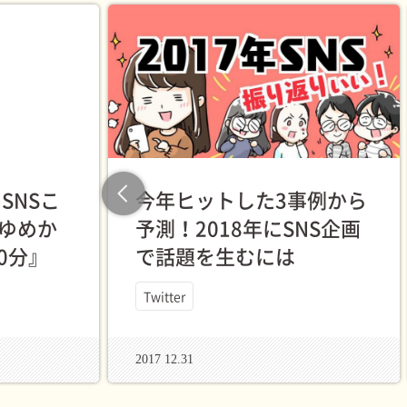
SNSこ
今年ヒットした3事例から
Previous
“ゆめか
予測！2018年にSNS企画
0分』
で話題を生むには
Twitter
2017 12.31