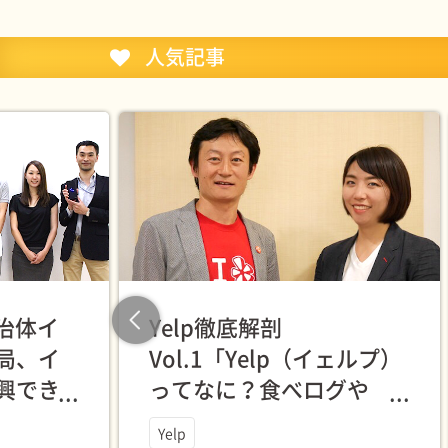
人気記事
自治体イ
Yelp徹底解剖
Previous
局、イ
Vol.1「Yelp（イェルプ）
興でき
ってなに？食べログや
んです
Rettyとなにが違うんです
Yelp