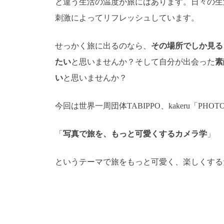
と違う生活の温度が旅にはあります。日々の生
刺激によってリフレッシュしています。
せっかく旅に出るのなら、
その場所でしか見る
たい
と思いませんか？そして自分が出会った
素
い
と思いませんか？
今回は世界一周団体TABIPPO、kakeru「PHOT
「
写真で旅を、もっと可愛くするカメラ学
」
というテーマで旅をもっと可愛く、楽しくする