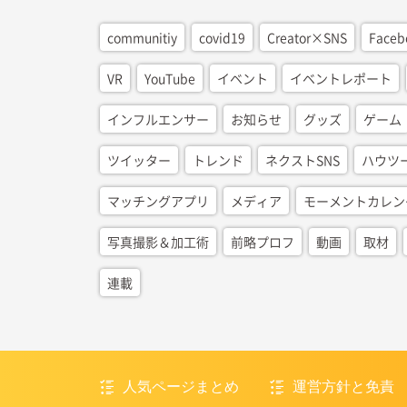
communitiy
covid19
Creator×SNS
Faceb
VR
YouTube
イベント
イベントレポート
インフルエンサー
お知らせ
グッズ
ゲーム
ツイッター
トレンド
ネクストSNS
ハウツ
マッチングアプリ
メディア
モーメントカレン
写真撮影＆加工術
前略プロフ
動画
取材
連載
人気ページまとめ
運営方針と免責