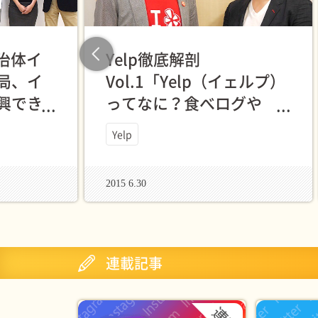
自治体イ
Yelp徹底解剖
Previous
局、イ
Vol.1「Yelp（イェルプ）
興でき
ってなに？食べログや
んです
Rettyとなにが違うんです
Yelp
か？」中の人に聞いてき
た
2015 6.30
連載記事