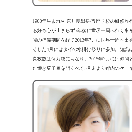
1988年生まれ/神奈川県出身/専門学校の研
る好奇心が止まらず5年後に世界一周へ行く事
間の準備期間を経て2013年7月に世界一周へ出
そした4月にはタイの水掛け祭りに参加。知識
真枚数は何万枚にもなり、2015年3月には仲
た焼き菓子屋を開くべく5月末より都内のケー