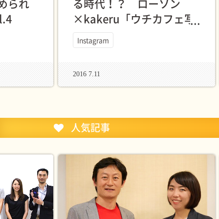
められ
る時代！？ ローソン
.4
×kakeru「ウチカフェ写
真撮影ワークショップ」
Instagram
を開催しました
2016 7.11
人気記事