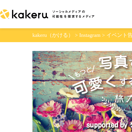
Skip
to
content
kakeru（かける）
>
Instagram
>
イベント告