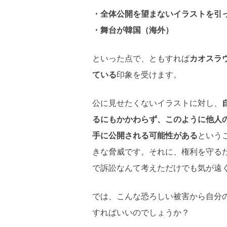
・全体公開を望まないイラストを引
・舞台が韓国（海外）
といった点で、ともすれば
カオスラ
ている
印象を受けます。
公に見せたくないイラストに対し、
るにもかかわらず、このように他人
手に公開される可能性がある
という
きな脅威です。それに、権利を守る
で訴訟なんて考えただけでも気が遠
では、こんな恐ろしい被害から自分
すればいいのでしょうか？