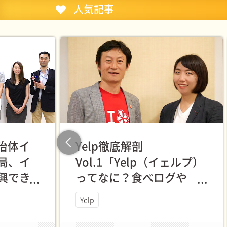
人気記事
自治体イ
Yelp徹底解剖
Previous
局、イ
Vol.1「Yelp（イェルプ）
興でき
ってなに？食べログや
んです
Rettyとなにが違うんです
Yelp
か？」中の人に聞いてき
た