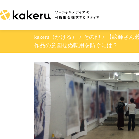
Skip
to
content
kakeru（かける）
>
その他
>
【絵師さん必
作品の意図せぬ転用を防ぐには？